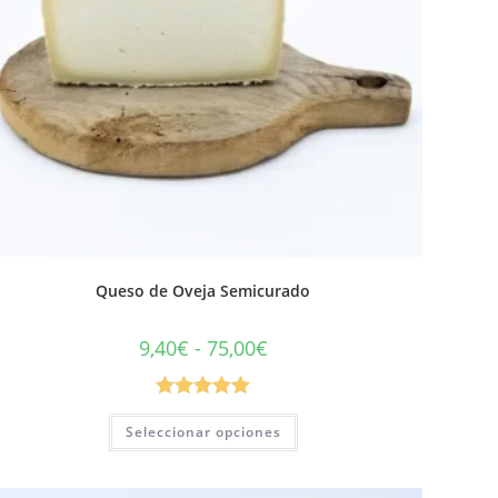
Queso de Oveja Semicurado
9,40
€
-
75,00
€
Valorado con
Seleccionar opciones
5.00
de 5