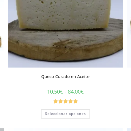
Queso Curado en Aceite
10,50
€
-
84,00
€
Valorado con
Seleccionar opciones
5.00
de 5