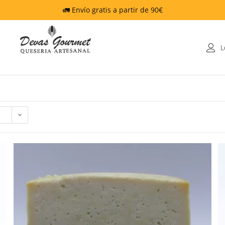
🚛 Envío gratis a partir de 90€
L