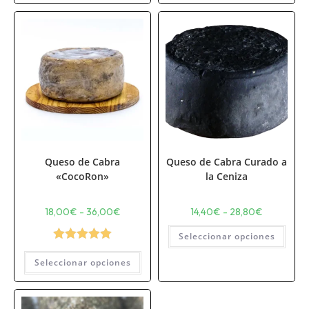
Queso de Cabra
Queso de Cabra Curado a
«CocoRon»
la Ceniza
18,00
€
-
36,00
€
14,40
€
-
28,80
€
Seleccionar opciones
Valorado con
Seleccionar opciones
5.00
de 5