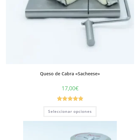
Queso de Cabra «Sacheese»
17,00
€
Valorado con
Seleccionar opciones
5.00
de 5