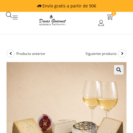
🚛 Envío gratis a partir de 90€
0
Producto anterior
Siguiente producto
🔍