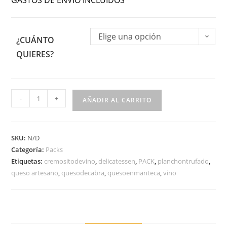
GASTOS DE ENVÍO INCLUIDOS
Elige una opción
¿CUÁNTO
QUIERES?
-
+
AÑADIR AL CARRITO
SKU:
N/D
Categoría:
Packs
Etiquetas:
cremositodevino
,
delicatessen
,
PACK
,
planchontrufado
,
queso artesano
,
quesodecabra
,
quesoenmanteca
,
vino