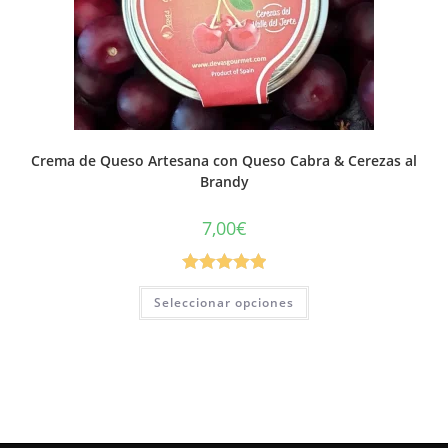
Crema de Queso Artesana con Queso Cabra & Cerezas al
Brandy
7,00
€
Valorado con
Seleccionar opciones
5.00
de 5