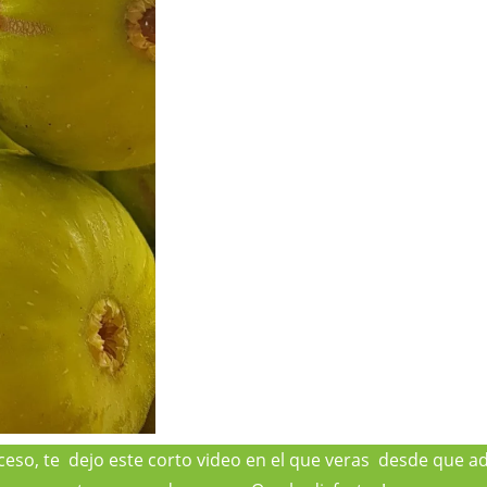
oceso, te dejo este corto video en el que veras desde que 