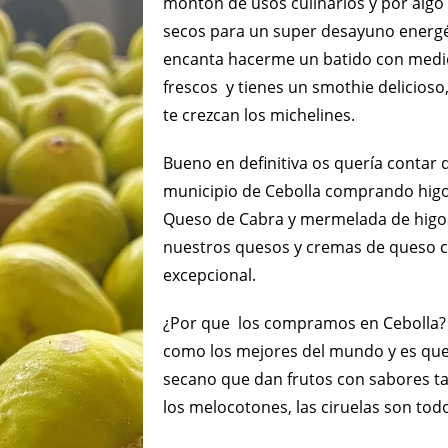
montón de usos culinarios y por algo
secos para un super desayuno energé
encanta hacerme un batido con medio
frescos y tienes un smothie delicioso
te crezcan los michelines.
Bueno en definitiva os quería contar
municipio de Cebolla comprando hig
Queso de Cabra y mermelada de higos
nuestros quesos y cremas de queso c
excepcional.
¿Por que los compramos en Cebolla? 
como los mejores del mundo y es que 
secano que dan frutos con sabores tan
los melocotones, las ciruelas son tod