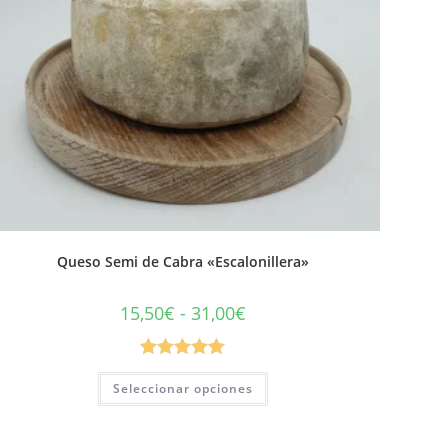
Queso Semi de Cabra «Escalonillera»
15,50
€
-
31,00
€
Valorado con
Seleccionar opciones
5.00
de 5