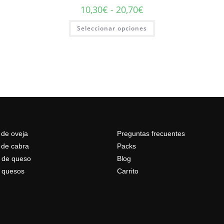
10,30
€
-
20,70
€
Seleccionar opciones
de oveja
Preguntas frecuentes
de cabra
Packs
 de queso
Blog
 quesos
Carrito