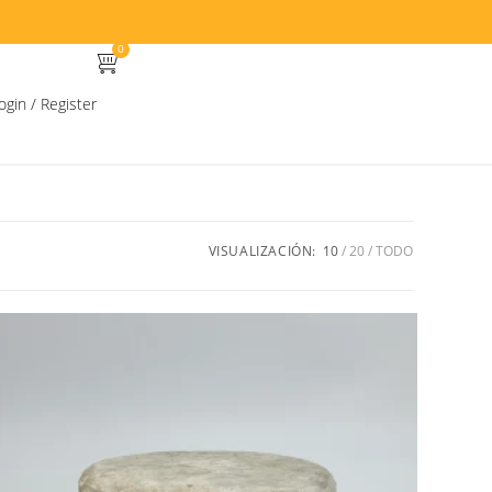
0
ogin / Register
VISUALIZACIÓN:
10
20
TODO