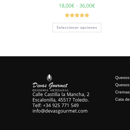
18,00
€
-
36,00
€
Valorado con
Seleccionar opciones
5.00
de 5
Quesos 
Quesos 
Cremas
Calle Castilla la Mancha, 2
Escalonilla, 45517 Toledo.
Cata de
Telf: +34 925 771 549
info@devasgourmet.com