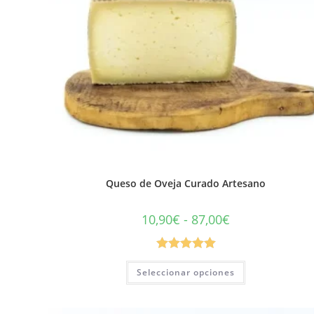
Queso de Oveja Curado Artesano
10,90
€
-
87,00
€
Valorado con
Seleccionar opciones
5.00
de 5