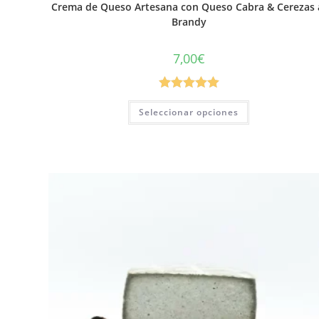
Crema de Queso Artesana con Queso Cabra & Cerezas 
Brandy
7,00
€
Valorado con
Seleccionar opciones
5.00
de 5