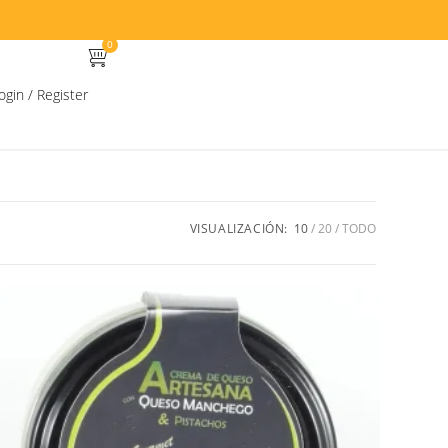
0
ogin / Register
VISUALIZACIÓN:
10
20
TODO