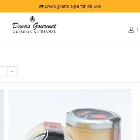
🚛 Envío gratis a partir de 90€
L