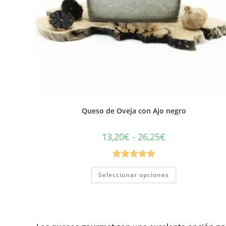
Queso de Oveja con Ajo negro
13,20
€
-
26,25
€
Valorado con
Seleccionar opciones
5.00
de 5