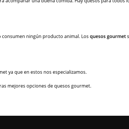
ra
a
comp
a
ñ
ar
un
a
bu
ena
com
ida
.
Hay
qu
es
os
para
to
dos
l
o
consum
en
n
ing
ú
n
product
o
animal
.
Los
quesos gourmet
s
et ya que en estos nos especializamos
.
ras mejores opciones de
qu
es
os
g
ourmet
.