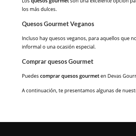
Los
quesos gourmet
son
un
a
excel
ente
op
ci
ón
pa
los
m
ás
d
ul
ces
.
Quesos Gourmet Veganos
In
clus
o
hay
qu
es
os
vegan
os
,
para
aqu
ell
os
que
n
informal
o
un
a
o
c
asi
ón
es
pe
cial
.
Comprar quesos Gourmet
P
ued
es
comprar quesos gourmet
en
Devas Gourm
A
continu
aci
ón
,
te
present
am
os
al
gun
as
de
nuest