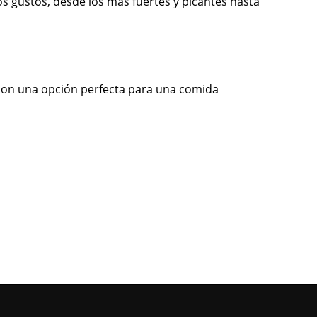
os
gust
os
,
des
de
los
m
ás
fu
ert
es
y
pic
antes
hast
a
on
un
a
op
ci
ón
perfect
a
para
un
a
com
ida